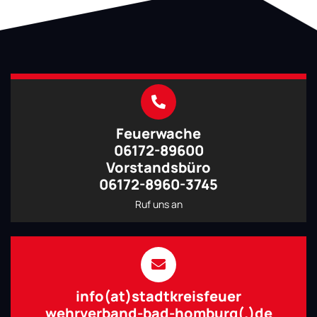
Feuerwache
06172-89600
Vorstandsbüro
06172-8960-3745
Ruf uns an
info(at)stadtkreisfeuer
wehrverband-bad-homburg(.)de